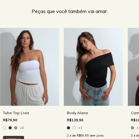
Peças que você também vai amar:
Tube Top Livia
Cami
Body Alana
R$79,90
R$10
R$139,90
+2
+
+1
2
x d
2
x de
R$69,95
sem juros