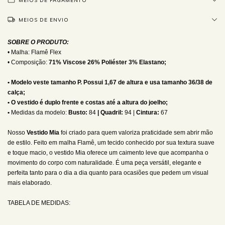
MEIOS DE PAGAMENTO
MEIOS DE ENVIO
SOBRE O PRODUTO:
• Malha: Flamê Flex
• Composição:
71% Viscose 26% Poliéster 3% Elastano;
• Modelo veste tamanho P. Possui 1,67 de altura e usa tamanho 36/38 de
calça;
• O vestido é duplo frente e costas até a altura do joelho;
•
Medidas da modelo:
Busto:
84
| Quadril:
94 |
Cintura:
67
Nosso
Vestido
Mia
foi criado para quem valoriza praticidade sem abrir mão
de estilo. Feito em malha Flamê, um tecido conhecido por sua textura suave
e toque macio, o vestido Mia oferece um caimento leve que acompanha o
movimento do corpo com naturalidade. É uma peça versátil, elegante e
perfeita tanto para o dia a dia quanto para ocasiões que pedem um visual
mais elaborado.
TABELA DE MEDIDAS: