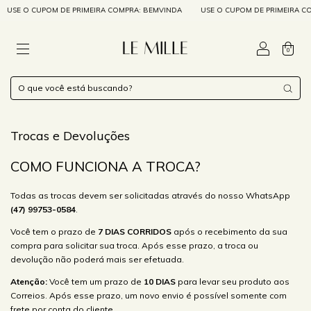
USE O CUPOM DE PRIMEIRA COMPRA: BEMVINDA
USE O CUPOM DE PRIMEIRA CO
0
Trocas e Devoluções
COMO FUNCIONA A TROCA?
Todas as trocas devem ser solicitadas através do nosso WhatsApp
(47) 99753-0584
.
Você tem o prazo de
7 DIAS CORRIDOS
após o recebimento da sua
compra para solicitar sua troca. Após esse prazo, a troca ou
devolução não poderá mais ser efetuada.
Atenção:
Você tem um prazo de
10 DIAS
para levar seu produto aos
Correios. Após esse prazo, um novo envio é possível somente com
frete por conta do cliente.