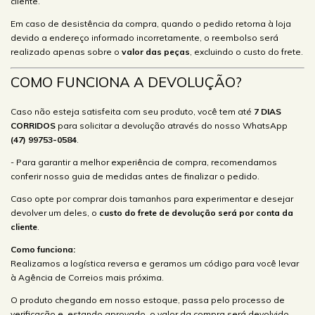
cliente.
Em caso de desistência da compra, quando o pedido retorna à loja
devido a endereço informado incorretamente, o reembolso será
realizado apenas sobre o
valor das peças
, excluindo o custo do frete.
COMO FUNCIONA A DEVOLUÇÃO?
Caso não esteja satisfeita com seu produto, você tem até
7 DIAS
CORRIDOS
para solicitar a devolução através do nosso WhatsApp
(47) 99753-0584
.
- Para garantir a melhor experiência de compra, recomendamos
conferir nosso guia de medidas antes de finalizar o pedido.
Caso opte por comprar dois tamanhos para experimentar e desejar
devolver um deles, o
custo do frete de devolução será por conta da
cliente
.
Como funciona:
Realizamos a logística reversa e geramos um código para você levar
à Agência de Correios mais próxima.
O produto chegando em nosso estoque, passa pelo processo de
verificação e, estando aprovado, o valor da compra será devolvido