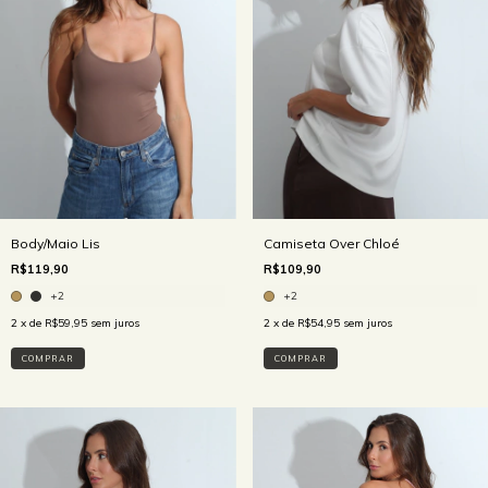
Body/Maio Lis
Camiseta Over Chloé
R$119,90
R$109,90
+2
+2
2
x de
R$59,95
sem juros
2
x de
R$54,95
sem juros
COMPRAR
COMPRAR