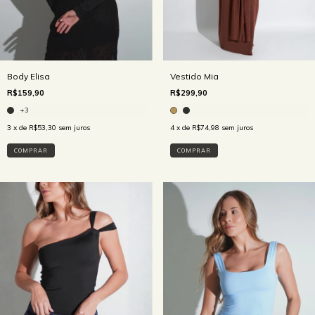
Vestido Mia
Body Elisa
R$299,90
R$159,90
+3
4
x de
R$74,98
sem juros
3
x de
R$53,30
sem juros
COMPRAR
COMPRAR