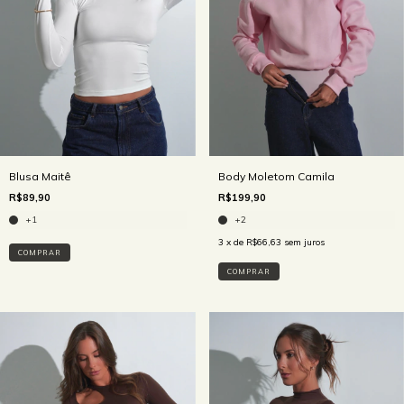
Blusa Maitê
Body Moletom Camila
R$89,90
R$199,90
+1
+2
3
x de
R$66,63
sem juros
COMPRAR
COMPRAR