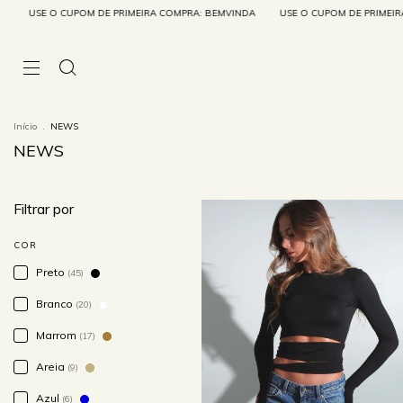
E PRIMEIRA COMPRA: BEMVINDA
USE O CUPOM DE PRIMEIRA COMPRA: BEMVINDA
Início
.
NEWS
NEWS
Filtrar por
COR
Preto
(45)
Branco
(20)
Marrom
(17)
Areia
(9)
Azul
(6)