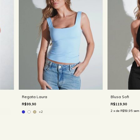
Blusa Sofi
Regata Laura
R$119,90
R$99,90
2
x de
R$59,95
sem 
+2