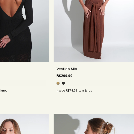
Vestido Mia
R$299,90
4
x de
R$74,98
sem juros
juros