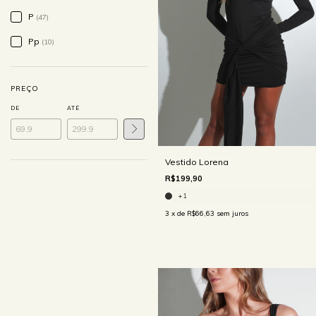
P
(47)
Pp
(10)
PREÇO
DE
ATÉ
Vestido Lorena
R$199,90
+1
3
x de
R$66,63
sem juros