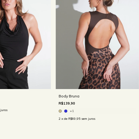
Body Bruna
R$139,90
juros
+1
2
x de
R$69,95
sem juros