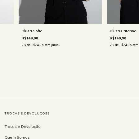
Blusa Catarina
Blusa Sofie
R$149,90
R$149,90
2
x de
R$74,95
sem 
2
x de
R$74,95
sem juros
TROCAS E DEVOLUÇÕES
Trocas e Devolução
Quem Somos