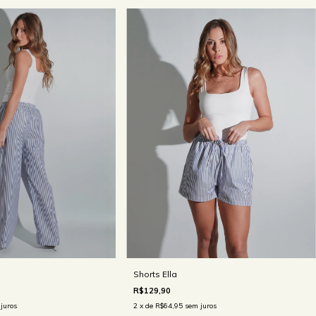
Shorts Ella
R$129,90
2
x de
R$64,95
sem juros
juros