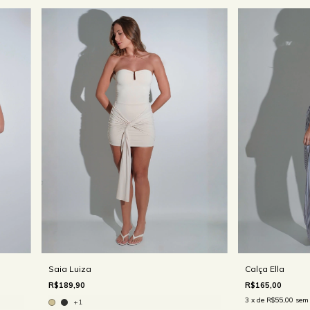
Saia Luiza
Calça Ella
R$189,90
R$165,00
3
x de
R$55,00
sem 
+1