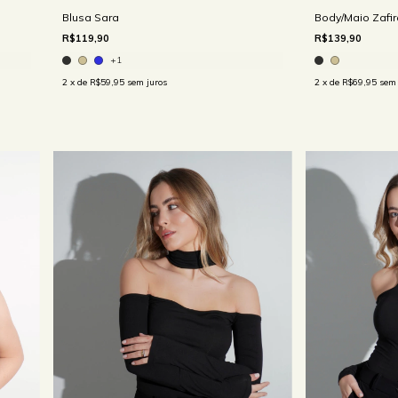
Blusa Sara
Body/Maio Zafir
R$119,90
R$139,90
+1
2
x de
R$59,95
sem juros
2
x de
R$69,95
sem 