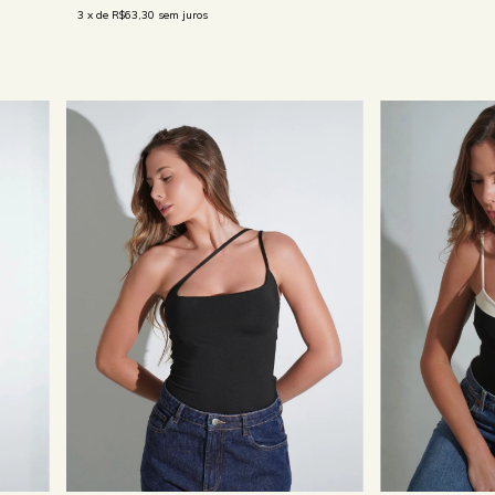
3
x de
R$63,30
sem juros