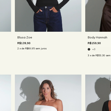
Blusa Zoe
Body Hannah
R$139,90
R$159,90
2
x de
R$69,95
sem juros
+3
3
x de
R$53,30
sem 