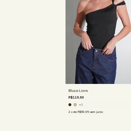
Blusa Liora
R$119,90
+1
2
x de
R$59,95
sem juros