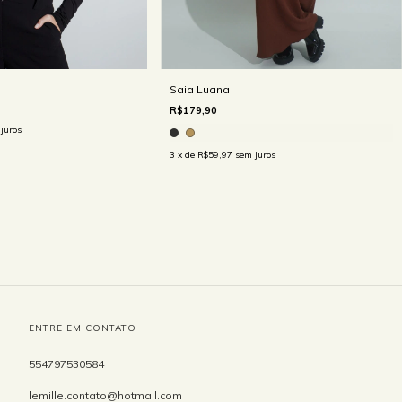
Saia Luana
R$179,90
juros
3
x de
R$59,97
sem juros
ENTRE EM CONTATO
554797530584
lemille.contato@hotmail.com