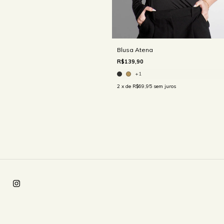
Blusa Atena
R$139,90
+1
2
x de
R$69,95
sem juros