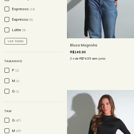
Espresso
(13)
Expresso
(9)
Latte
(3)
VER TODOS
Blusa Magnolia
R$149,90
2
x de
R$74,95
sem juros
TAMANHO
P
(1)
M
(1)
G
(1)
TAM
G
(47)
M
(47)