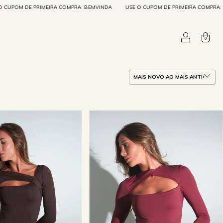
A COMPRA: BEMVINDA
USE O CUPOM DE PRIMEIRA COMPRA: BEMVINDA
USE O
0