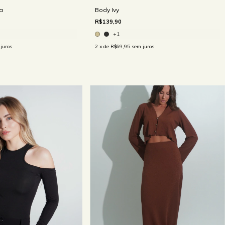
a
Body Ivy
R$139,90
+1
juros
2
x de
R$69,95
sem juros