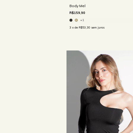
Body Mel
R$159,90
+1
3
x de
R$53,30
sem juros