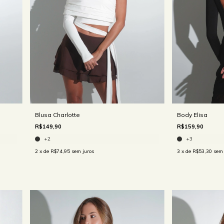
Blusa Charlotte
Body Elisa
R$149,90
R$159,90
+2
+3
2
x de
R$74,95
sem juros
3
x de
R$53,30
sem 