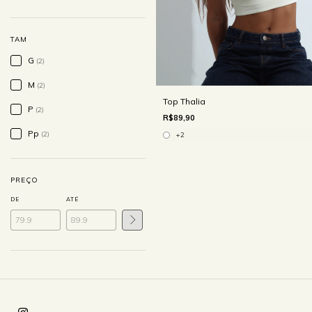
TAM
G
(2)
M
(2)
Top Thalia
P
(2)
R$89,90
Pp
(2)
+2
PREÇO
DE
ATÉ