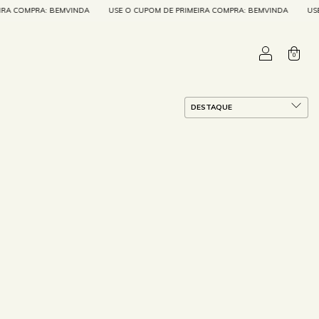
A COMPRA: BEMVINDA
USE O CUPOM DE PRIMEIRA COMPRA: BEMVINDA
USE O
0