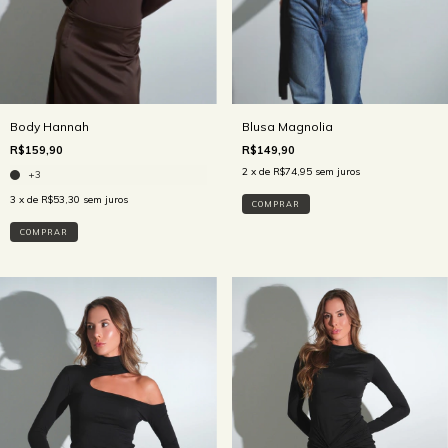
Body Hannah
Blusa Magnolia
R$159,90
R$149,90
2
x de
R$74,95
sem juros
+3
3
x de
R$53,30
sem juros
COMPRAR
COMPRAR