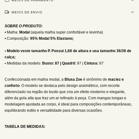
MEIOS DE PAGAMENTO
MEIOS DE ENVIO
SOBRE O PRODUTO:
• Malha:
Modal
(aquela malha super confortável e levinha)
• Composição:
95% Modal 5% Elastano;
• Modelo veste tamanho P. Possui 1,68 de altura e usa tamanho 36/38 de
calça;
•
Medidas da modelo:
Busto:
87
| Quadril:
97 |
Cintura:
67
Confeccionada em malha modal, a
Blusa Zoe
é sinônimo de
maciez e
conforto
. O modelo se destaca pelo design assimétrico, com recorte
diferenciado na região do busto que cria um efeito moderno e elegante,
além da gola alta que traz um ar refinado à peça. Com mangas longas e
modelagem ajustada ao corpo, é ideal para composições contemporâneas,
equilibrando estilo e versatilidade para diversas ocasiões.
TABELA DE MEDIDAS: