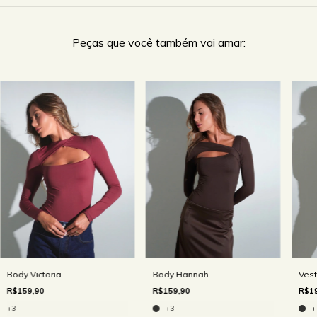
Peças que você também vai amar:
Body Victoria
Body Hannah
Vest
R$159,90
R$159,90
R$19
+3
+3
+