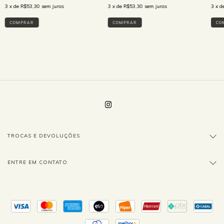
3
x de
R$53,30
sem juros
3
x de
R$53,30
sem juros
3
x d
COMPRAR
COMPRAR
CO
TROCAS E DEVOLUÇÕES
ENTRE EM CONTATO