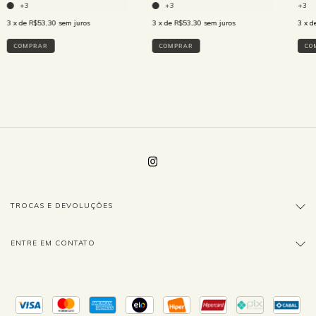
+3
+3
+3
3
x de
R$53,30
sem juros
3
x de
R$53,30
sem juros
3
x d
COMPRAR
COMPRAR
CO
TROCAS E DEVOLUÇÕES
ENTRE EM CONTATO