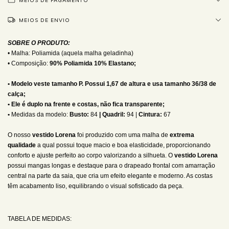
MEIOS DE PAGAMENTO
MEIOS DE ENVIO
SOBRE O PRODUTO:
• Malha: Poliamida (aquela malha geladinha)
• Composição:
90% Poliamida 10% Elastano;
• Modelo veste tamanho P. Possui 1,67 de altura e usa tamanho 36/38 de
calça;
• Ele é duplo na frente e costas, não fica transparente;
•
Medidas da modelo:
Busto:
84
| Quadril:
94 |
Cintura:
67
O nosso
vestido Lorena
foi produzido com uma malha de
extrema
qualidade
a qual possui toque macio e boa elasticidade, proporcionando
conforto e ajuste perfeito ao corpo valorizando a silhueta. O
vestido Lorena
p
ossui mangas longas e destaque para o drapeado frontal com amarração
central na parte da saia, que cria um efeito elegante e moderno. As costas
têm acabamento liso, equilibrando o visual sofisticado da peça.
TABELA DE MEDIDAS: