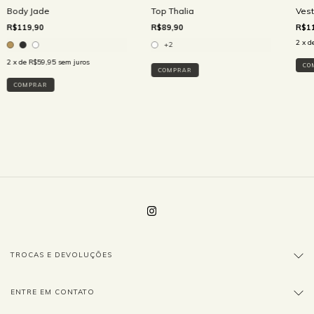
Body Jade
Top Thalia
Vest
R$119,90
R$89,90
R$11
2
x d
+2
2
x de
R$59,95
sem juros
CO
COMPRAR
COMPRAR
TROCAS E DEVOLUÇÕES
ENTRE EM CONTATO