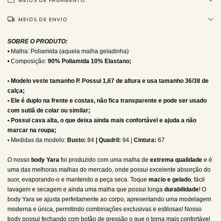
MEIOS DE PAGAMENTO
MEIOS DE ENVIO
SOBRE O PRODUTO:
• Malha: Poliamida (aquela malha geladinha)
• Composição:
90% Poliamida 10% Elastano;
• Modelo veste tamanho P. Possui 1,67 de altura e usa tamanho 36/38 de
calça;
• Ele é duplo na frente e costas, não fica transparente e pode ser usado
com sutiã de colar ou similar;
• Possui cava alta, o que deixa ainda mais confortável e ajuda a não
marcar na roupa;
•
Medidas da modelo:
Busto:
84
| Quadril:
94 |
Cintura:
67
O nosso
body Yara
foi produzido com uma malha de
extrema qualidade
e é
uma das melhoras malhas do mercado, onde possui excelente absorção do
suor, evaporando-o e mantendo a peça seca. Toque
macio e gelado
, fácil
lavagem e secagem e ainda uma malha que possui longa
durabilidade
! O
body Yara se ajusta perfeitamente ao corpo, apresentando uma modelagem
moderna e única, permitindo combinações exclusivas e estilosas! Nosso
body possui fechando com botão de pressão o que o torna mais confortável