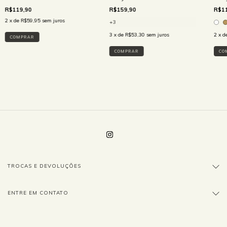
R$159,90
R$119,90
R$11
2
x de
R$59,95
sem juros
+3
3
x de
R$53,30
sem juros
2
x d
COMPRAR
COMPRAR
CO
TROCAS E DEVOLUÇÕES
ENTRE EM CONTATO