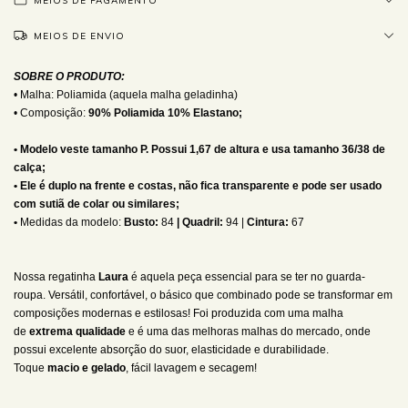
MEIOS DE PAGAMENTO
MEIOS DE ENVIO
SOBRE O PRODUTO:
• Malha: Poliamida (aquela malha geladinha)
• Composição:
90% Poliamida 10% Elastano;
• Modelo veste tamanho P. Possui 1,67 de altura e usa tamanho 36/38 de
calça;
• Ele é duplo na frente e costas, não fica transparente e pode ser usado
com sutiã de colar ou similares;
•
Medidas da modelo:
Busto:
84
| Quadril:
94 |
Cintura:
67
Nossa regatinha
Laura
é
aquela peça essencial para se ter no guarda-
roupa. Versátil, confortável, o básico que combinado pode se transformar em
composições modernas e estilosas! F
oi produzida com uma malha
de
extrema qualidade
e é uma das melhoras malhas do mercado, onde
possui excelente absorção do suor, elasticidade e durabilidade.
Toque
macio e gelado
, fácil lavagem e secagem!