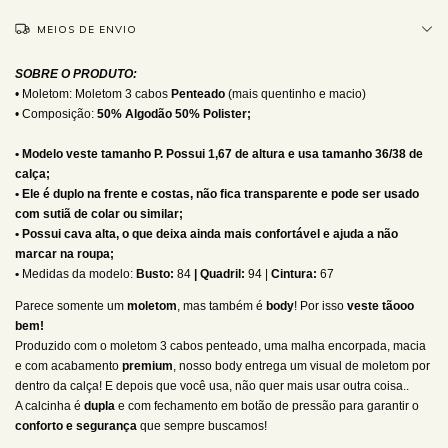
MEIOS DE ENVIO
SOBRE O PRODUTO:
• Moletom: Moletom 3 cabos
Penteado
(mais quentinho e macio)
• Composição:
50% Algodão 50% Polister;
• Modelo veste tamanho P. Possui 1,67 de altura e usa tamanho 36/38 de
calça;
• Ele é duplo na frente e costas, não fica transparente e pode ser usado
com sutiã de colar ou similar;
• Possui cava alta, o que deixa ainda mais confortável e ajuda a não
marcar na roupa;
•
Medidas da modelo:
Busto:
84
| Quadril:
94 |
Cintura:
67
Parece somente um
moletom
, mas também é
body
! Por isso
veste tãooo
bem!
Produzido com o moletom 3 cabos penteado, uma malha encorpada, macia
e com acabamento
premium
, nosso body entrega um visual de moletom por
dentro da calça! E depois que você usa, não quer mais usar outra coisa..
A calcinha é
dupla
e com fechamento em botão de pressão para garantir o
conforto e segurança
que sempre buscamos!