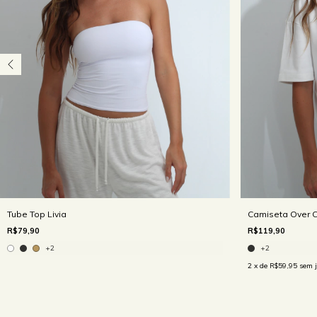
Tube Top Livia
Camiseta Over C
R$79,90
R$119,90
+2
+2
2
x de
R$59,95
sem j