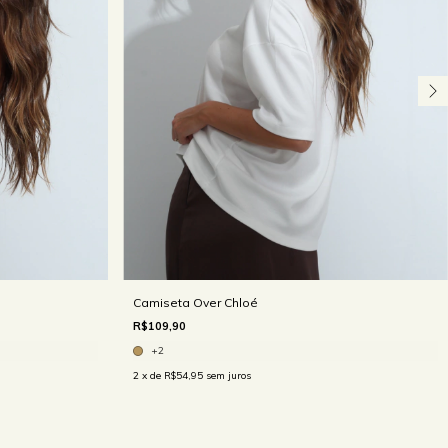
Camiseta Over Chloé
R$109,90
+2
2
x de
R$54,95
sem juros