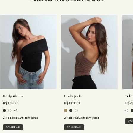
Body Jade
Tube
Body Alana
R$119,90
R$79
R$139,90
+1
2
x de
R$59,95
sem juros
2
x de
R$69,95
sem juros
CO
COMPRAR
COMPRAR