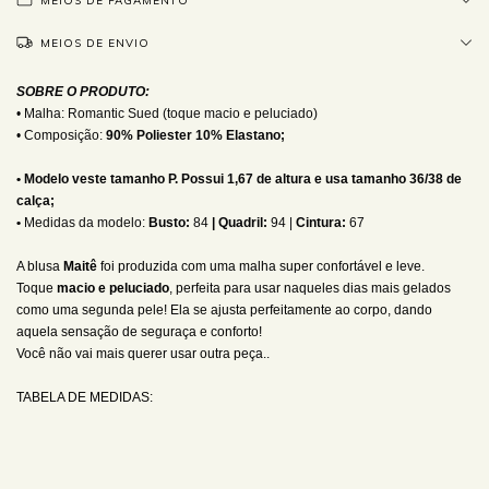
MEIOS DE PAGAMENTO
MEIOS DE ENVIO
SOBRE O PRODUTO:
• Malha: Romantic Sued (toque macio e peluciado)
• Composição:
90% Poliester 10% Elastano;
• Modelo veste tamanho P. Possui 1,67 de altura e usa tamanho 36/38 de
calça;
•
Medidas da modelo:
Busto:
84
| Quadril:
94 |
Cintura:
67
A blusa
Maitê
foi produzida com uma malha super confortável e leve
.
Toque
macio e peluciado
, perfeita para usar naqueles dias mais gelados
como uma segunda pele!
Ela se ajusta perfeitamente ao corpo, dando
aquela sensação de seguraça e conforto!
Você não vai mais querer usar outra peça..
TABELA DE MEDIDAS: