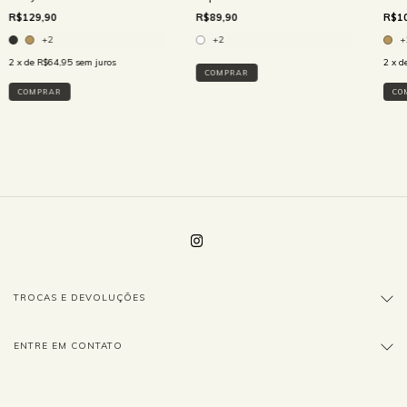
R$129,90
R$89,90
R$10
+2
+2
+
2
x de
R$64,95
sem juros
2
x d
COMPRAR
COMPRAR
CO
TROCAS E DEVOLUÇÕES
ENTRE EM CONTATO