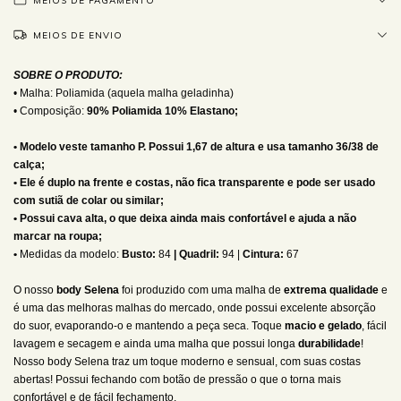
MEIOS DE PAGAMENTO
MEIOS DE ENVIO
SOBRE O PRODUTO:
• Malha: Poliamida (aquela malha geladinha)
• Composição:
90% Poliamida 10% Elastano;
• Modelo veste tamanho P. Possui 1,67 de altura e usa tamanho 36/38 de
calça;
• Ele é duplo na frente e costas, não fica transparente e pode ser usado
com sutiã de colar ou similar;
• Possui cava alta, o que deixa ainda mais confortável e ajuda a não
marcar na roupa;
•
Medidas da modelo:
Busto:
84
| Quadril:
94 |
Cintura:
67
O nosso
body Selena
foi produzido com uma malha de
extrema qualidade
e
é uma das melhoras malhas do mercado, onde possui excelente absorção
do suor, evaporando-o e mantendo a peça seca. Toque
macio e gelado
, fácil
lavagem e secagem e ainda uma malha que possui longa
durabilidade
!
Nosso body Selena traz um toque moderno e sensual, com suas costas
abertas! Possui fechando com botão de pressão o que o torna mais
confortável e de fácil fechamento.