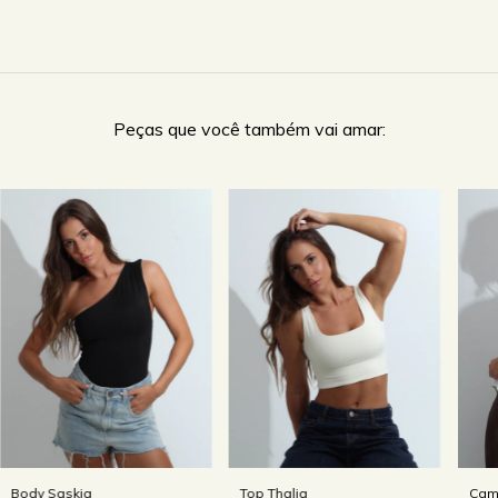
Peças que você também vai amar:
Body Saskia
Top Thalia
Cami